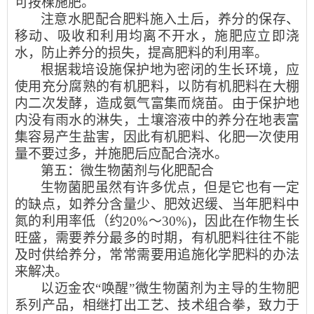
可按棵施肥。
注意水肥配合肥料施入土后，养分的保存、
移动、吸收和利用均离不开水，施肥应立即浇
水，防止养分的损失，提高肥料的利用率。
根据栽培设施保护地为密闭的生长环境，应
使用充分腐熟的有机肥料，以防有机肥料在大棚
内二次发酵，造成氨气富集而烧苗。由于保护地
内没有雨水的淋失，土壤溶液中的养分在地表富
集容易产生盐害，因此有机肥料、化肥一次使用
量不要过多，并施肥后应配合浇水。
第五：微生物菌剂与化肥配合
生物菌肥虽然有许多优点，但是它也有一定
的缺点，如养分含量少、肥效迟缓、当年肥料中
氮的利用率低（约20%〜30%)，因此在作物生长
旺盛，需要养分最多的时期，有机肥料往往不能
及时供给养分，常常需要用追施化学肥料的办法
来解决。
以迈金农“唤醒”微生物菌剂为主导的生物肥
系列产品，相继打出工艺、技术组合拳，致力于