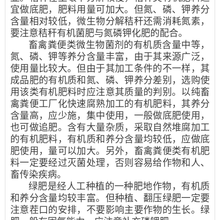
宜做底肥，肥料用量可加大。但氮、磷、钾养分
含量相对较低，微生物分解秸秆还需消耗氮素，
要注意秸秆有机菌肥与氮磷钾化肥的配合。
畜禽粪便类微生物菌剂的有机质含量中等，
氮、磷、钾等养分含量丰富，由于其来源广泛，
使用量比较大。但由于其加工条件的不一样，其
成品肥的有机质和氮、磷、钾养分差别，选购使
用该类有机肥料时应注意其质量的判别。以纯畜
禽粪便工厂化快速腐熟加工的有机肥料，其养分
含量高，应少施，集中使用，一般做底肥使用，
也可做追肥。含有大量杂质，采取自然堆腐加工
的有机肥料，有机质和养分含量均较低，应做底
肥使用，量可以加大。另外，畜禽粪便类有机肥
料一定要经过灭菌处理，否则容易给作物和人、
畜传染疾病。
绿肥是经人工种植的一种肥地作物，有机质
和养分含量均较丰富。但种植、翻压绿肥一定要
注意茬口的安排，不要影响主要作物的生长。绿