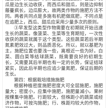
瓜是边生长边收获，而西瓜和甜瓜，则是边抑制
藤蔓疯长，边瓜膨大，故两类作物的施肥方法不
同。两者共同点是多施有机肥做底肥，不同点是
在追肥上，西瓜、甜瓜应采用少量多次的原则。
③早发型这类型作物需要在初期就开始迅速
生长的蔬菜。像菠菜、生菜等生育期短，一次性
收获的蔬菜就属于这个类型。这些蔬菜若后半期
氮素肥效过大，则品质恶化。所以，就以基肥为
主，施肥位置也要浅一些，离根近一些为好。白
菜、圆白菜等结球蔬菜，既需要良好的初期生
长，又需要其后半期也有一定的长势，保证结球
紧实，因此后半期也应追少量氮肥，保证后期的
生长。
第四：根据栽培措施施肥
根据种植密度施肥密度大可全层施肥，施肥
量大；密度小，应集中施肥，施肥量减小。果树
按棵集中施肥。行距较大，但株距小的蔬菜或经
济作物，可按沟施肥；行、株距均较大的作物，