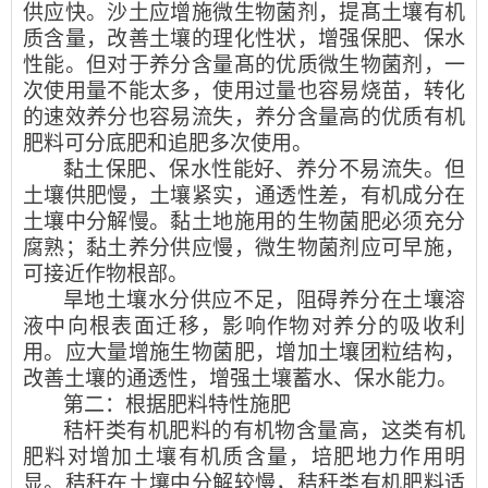
供应快。沙土应增施微生物菌剂，提髙土壤有机
质含量，改善土壤的理化性状，增强保肥、保水
性能。但对于养分含量髙的优质微生物菌剂，一
次使用量不能太多，使用过量也容易烧苗，转化
的速效养分也容易流失，养分含量高的优质有机
肥料可分底肥和追肥多次使用。
黏土保肥、保水性能好、养分不易流失。但
土壤供肥慢，土壤紧实，通透性差，有机成分在
土壤中分解慢。黏土地施用的生物菌肥必须充分
腐熟；黏土养分供应慢，微生物菌剂应可早施，
可接近作物根部。
旱地土壤水分供应不足，阻碍养分在土壤溶
液中向根表面迁移，影响作物对养分的吸收利
用。应大量增施生物菌肥，增加土壤团粒结构，
改善土壤的通透性，增强土壤蓄水、保水能力。
第二：根据肥料特性施肥
秸杆类有机肥料的有机物含量高，这类有机
肥料对增加土壤有机质含量，培肥地力作用明
显。秸秆在土壤中分解较慢，秸秆类有机肥料适