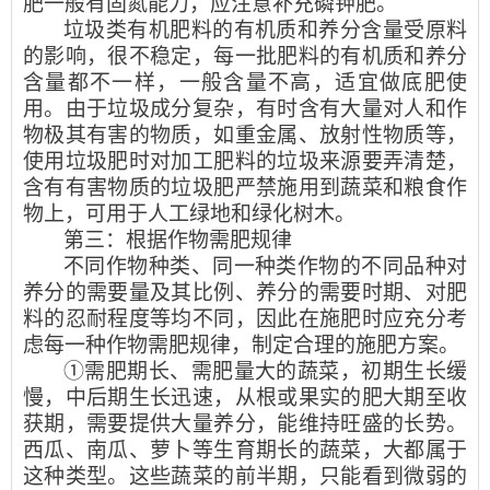
肥一般有固氮能力，应注意补充磷钾肥。
垃圾类有机肥料的有机质和养分含量受原料
的影响，很不稳定，每一批肥料的有机质和养分
含量都不一样，一般含量不高，适宜做底肥使
用。由于垃圾成分复杂，有时含有大量对人和作
物极其有害的物质，如重金属、放射性物质等，
使用垃圾肥时对加工肥料的垃圾来源要弄清楚，
含有有害物质的垃圾肥严禁施用到蔬菜和粮食作
物上，可用于人工绿地和绿化树木。
第三：根据作物需肥规律
不同作物种类、同一种类作物的不同品种对
养分的需要量及其比例、养分的需要时期、对肥
料的忍耐程度等均不同，因此在施肥时应充分考
虑每一种作物需肥规律，制定合理的施肥方案。
①需肥期长、需肥量大的蔬菜，初期生长缓
慢，中后期生长迅速，从根或果实的肥大期至收
获期，需要提供大量养分，能维持旺盛的长势。
西瓜、南瓜、萝卜等生育期长的蔬菜，大都属于
这种类型。这些蔬菜的前半期，只能看到微弱的