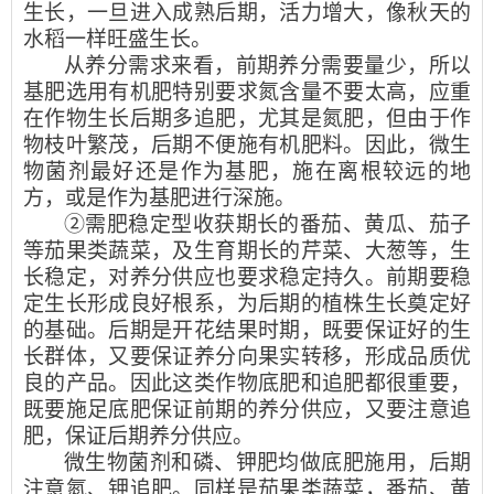
生长，一旦进入成熟后期，活力增大，像秋天的
水稻一样旺盛生长。
从养分需求来看，前期养分需要量少，所以
基肥选用有机肥特别要求氮含量不要太高，应重
在作物生长后期多追肥，尤其是氮肥，但由于作
物枝叶繁茂，后期不便施有机肥料。因此，微生
物菌剂最好还是作为基肥，施在离根较远的地
方，或是作为基肥进行深施。
②需肥稳定型收获期长的番茄、黄瓜、茄子
等茄果类蔬菜，及生育期长的芹菜、大葱等，生
长稳定，对养分供应也要求稳定持久。前期要稳
定生长形成良好根系，为后期的植株生长奠定好
的基础。后期是开花结果时期，既要保证好的生
长群体，又要保证养分向果实转移，形成品质优
良的产品。因此这类作物底肥和追肥都很重要，
既要施足底肥保证前期的养分供应，又要注意追
肥，保证后期养分供应。
微生物菌剂和磷、钾肥均做底肥施用，后期
注意氮、钾追肥。同样是茄果类蔬菜，番茄、黄