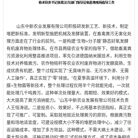
山东中新农业发展有限公司积极研发新工艺、新技术，制定
堆肥新标准，发明新型施肥机械及发酵装置，在畜禽粪污无害化处
理方面走在了行业的前列。一是构建“生物
+
分子膜”静态好氧发酵
有机废弃物处理体系。在市县两级农业专家的指导下，借助畜禽粪
污资源化利用整县推进项目，率先引进德国纳米膜技术，利用生物
技术对养殖粪污、农作物秸秆等农业农村废弃物进行发酵腐熟，生
成优质有机肥，整个过程实现了“无臭味外溢、无污水外渗、无需
人工操作”，真正实现了“零”排放。“在夏季高温环境下，利用分子
膜
+
生物菌等新技术，整个处理过程仅用半个月就能完成，一次就
能处理几千吨粪污，这种单次处理量大、周期短、效果好的模式，
大大提高了粪污消纳能力。”山东中新农业发展有限公司技术负责
人王恒涛说。二是投资小、效果好，不占用基本农田指标，真正实
现了可推广、可复制。采取就地就近处理粪污的原则，根据粪污数
量和场地适宜度，可建设规模大小不等的堆肥处理中心，减少了往
返运输成本，增加了多方效益。这种模式，不需大搞土木建设，不
需大型设备，这种可移动的“傻瓜”式的处理方式，成了资本争相追