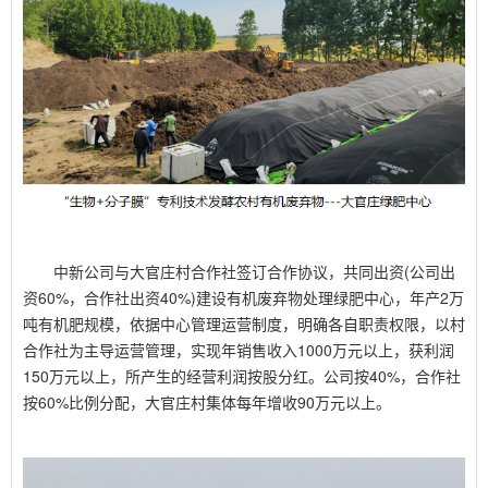
中新公司与大官庄村合作社签订合作协议，共同出资
(
公司出
资
60%
，合作社出资
40%)
建设有机废弃物处理绿肥中心，年产
2
万
吨有机肥规模，依据中心管理运营制度，明确各自职责权限，以村
合作社为主导运营管理，实现年销售收入
1000
万元以上，获利润
150
万元以上，所产生的经营利润按股分红。公司按
40%
，合作社
按
60%
比例分配，大官庄村集体每年增收
90
万元以上。