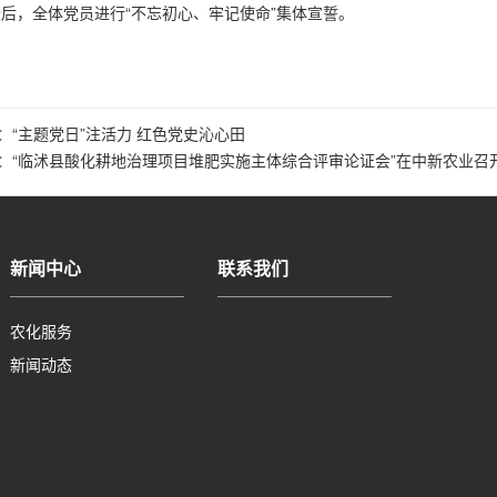
，全体党员进行“不忘初心、牢记使命”集体宣誓。
：
“主题党日”注活力 红色党史沁心田
：
“临沭县酸化耕地治理项目堆肥实施主体综合评审论证会”在中新农业召
新闻中心
联系我们
农化服务
新闻动态