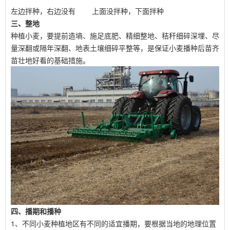
左边拌种，右边没有 上面没拌种，下面拌种
三、整地
种植小麦，要提前造墒、施足底肥、精细整地、秸秆细碎深埋、尽
量深翻或隔年深翻、地表土壤细碎平整等，是保证小麦播种后苗齐
苗壮地好看的基础措施。
四、播期和播种
1、不同小麦种植地区有不同的适宜播期，要根据当地的地理位置