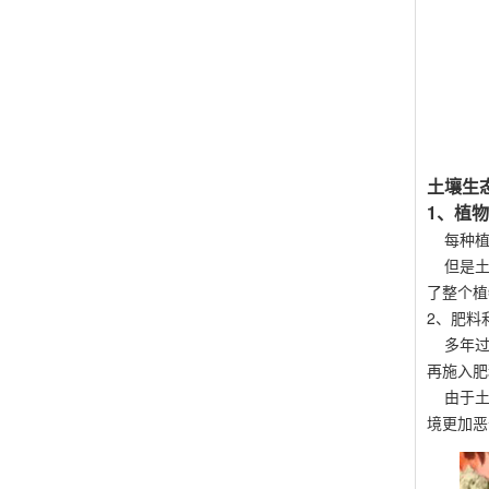
土壤生
1、植
每种植物
但是土壤
了整个植
2、肥料
多年过
再施入肥
由于土壤
境更加恶