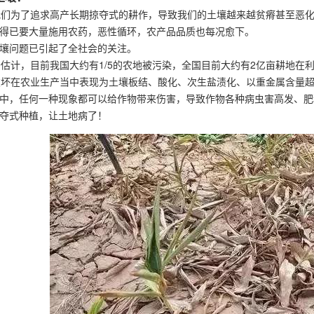
为了追求高产长期掠夺式的耕作，导致我们的土壤越来越贫瘠甚至恶化
得已要大量施用农药，恶性循环，农产品品质也每况愈下。
壤问题已引起了全社会的关注。
计，目前我国大约有1/5的农地被污染，全国目前大约有2亿亩耕地在
在农业生产当中表现为土壤板结、酸化、次生盐渍化、以重金属含量超
中，任何一种现象都可以给作物带来伤害，导致作物各种病虫害高发、肥
夺式种植，让土地病了！