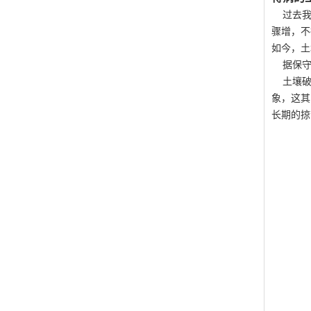
过去我们
骤增，不
如今，土
据保守估
土壤破坏
象，这其
长期的掠