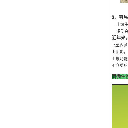
3、容
土壤生
相反会使
近年来
北至内蒙
上阴影。
土壤功能
不容缓的
而微生