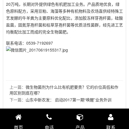
20万吨，长期对外提供绿色有机肥加工业务。产品质地优良，绿
色原料配方，采用豆粕、海藻等多种有机物料及农场直供经特殊工
艺发酵的牛羊粪为主要原料优化配比，添加胶冻样芽孢杆菌，硅酸
盐菌，固氮芽孢杆菌和枯草芽孢杆菌等优质活性菌群，经先进工艺
均衡配比加工而成的完全生物菌肥。
联系电话：0539-7192697
上一篇：
微生物菌剂为什么比有机肥要贵？它的价位高低和作
用区别到底在哪？
下一篇：
山东中新农发： 启动2017第一期“唤醒”业务外训
首页
电话
产品
联系