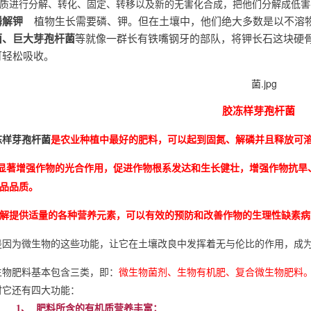
质进行分解、转化、固定、转移以及新的无害化合成，把他们分解成低
磷解钾
植物生长需要磷、钾。但在土壤中，他们绝大多数是以不溶
菌
、巨大芽孢杆菌
等就像一群长有铁嘴钢牙的部队，将钾长石这块硬
可轻松吸收。
胶冻样芽孢杆菌
冻样芽孢杆菌
是农业种植中最好的肥料，可以起到固氮、解磷并且释放可
显著增强作物的光合作用，促进作物根系发达和生长健壮，增强作物抗旱
品品质。
解提供适量的各种营养元素，可以有效的预防和改善作物的生理性缺素病
是因为微生物的这些功能，让它在土壤改良中发挥着无与伦比的作用，成
生物肥料基本包含三类，即：
微生物菌剂、生物有机肥、复合微生物肥料
时它还有四大功能：
1、
肥料所含的有机质营养丰富；