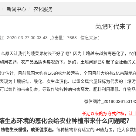
新闻中心
农化服务
菌肥时代来了
：2020-03-27 00:03:43 点击量：7668 信息来源：
什么原因让我们的蔬菜果树长不好了呢？因为土壤越来越贫瘠恶化了，农
量施用农药，农产品品质也每况愈下。是的，土壤问题已引起了全社会
保守估计，目前我国大约有
的农地被污染，全国目前大约有
亿亩耕地
1/5
2
表现为土壤板结、酸化、次生盐渍化、以重金属含量超标为代表的土壤污
可以给作物带来伤害，导致作物各种病虫害高发、肥料利用率低、作物品
长期以来的掠夺式种植，让
壤生态环境的恶化会给农业种植带来什么问题呢？
每种植物都有适宜的
值范围，绝大多数
pH
、植物生长缓慢，成亚健康态。