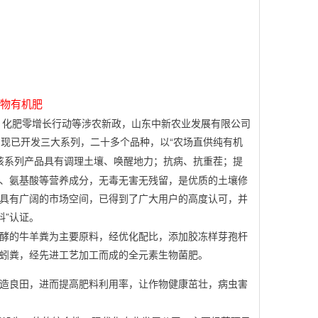
生物有机肥
、化肥零增长行动等涉农新政，山东中新农业发展有限公司
品现已开发三大系列，二十多个品种，以“农场直供纯有机
该系列产品具有调理土壤、唤醒地力；抗病、抗重茬；提
、氨基酸等营养成分，无毒无害无残留，是优质的土壤修
具有广阔的市场空间，已得到了广大用户的高度认可，并
料”认证。
发酵的牛羊粪为主要原料，经优化配比，添加胶冻样芽孢杆
蚓粪，经先进工艺加工而成的全元素生物菌肥。
创造良田，进而提高肥料利用率，让作物健康茁壮，病虫害