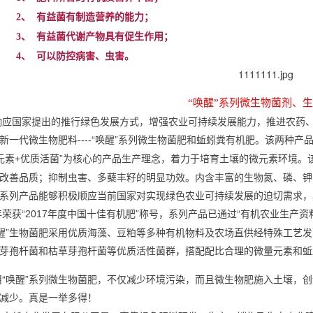
2、
有益菌有制造营养的能力；
3、
有益菌代谢产物具有促生作用；
4、
可以防控病害、虫害。
“唤醒”系列微生物菌剂、
响应国家提出的推行绿色发展方式，增强农业可持续发展能力，推进农药
新一代微生物肥料
“唤醒”系列微生物菌肥和蚯蚓粪有机肥。该两种产
----
元素
优质活菌”为核心的产品生产理念，着力于培育土壤的微元素环境。
+
改善品质；抑制虫害、多蘖丰籽的明显功效。内含丰富的生物氮、磷、钾
系列产品能够积极顺应当前国家对实现绿色农业可持续发展的迫切需求，
年荣获“
年度中国十佳有机肥”称号，系列产品已通过“有机农业生产资
2017
唤醒”生物菌肥采用优质海藻、豆粕等多种有机物料及农场直供经特殊工艺
芽孢杆菌和枯草芽孢杆菌等优质活性菌群，搭配配比合理的微量元素和蚯
用“唤醒”系列微生物菌肥，不仅减少环境污染，而且微生物肥施入土壤，
减少。真是一举多得！