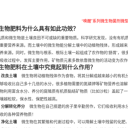
“唤醒”系列微生物菌剂微
生物肥料为
什么具有如此功效？
机质和微生物是土壤良田不可或缺的重要物质。科学研究发现，没有有机
重要营养来源。而土壤中的微生物能分解土壤中的动植物残体，形成越来
养来源。同时，微生物与根系、根际土壤一起组成了农作物的
肠胃
，很
‘
’
吸收过程中，发挥主要作用，矿物质元素多数依靠微生物的活动变为农作
生物肥料在土壤中究竟起到什么作用？
微生物将动植物残体作为食物，将其分解成越来越小的有机
、改良土壤
够吸收比自己多十几倍的水分，很多植物需要的氮磷钾等矿物营养也溶解
物利用富含水分、养分的腐殖质有机质黏结矿物质（比如沙粒）盖起了一
土壤越松软，保水性、保肥性越高。
微生物在自己搭建的房子里辛勤劳作，它们吸收利用水
、分解转化养分
收的各种营养物质！
微生物在其繁殖和代谢过程中，可以降解土壤中残留的化肥
、净化土壤