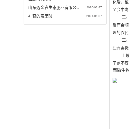
化后，植
山东迈金农生态肥业有限公…
2020-03-27
至会中
神奇的富里酸
2021-05-07
二
反而会顺
理的农
三
些有害
土
了刻不容
而微生