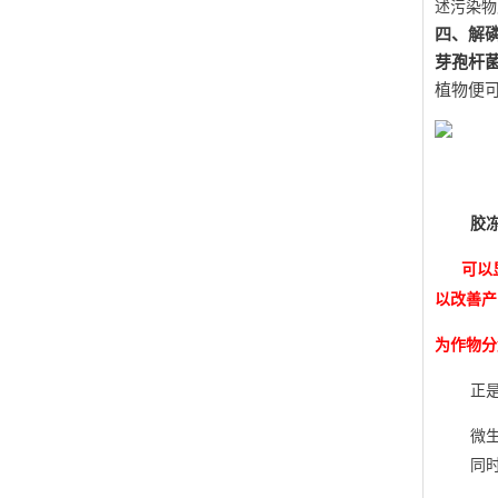
述污染物
四、解
芽孢杆
植物便
胶
可以
以改善产
为作物分
正
微
同