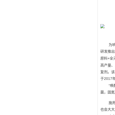
为
研发推出
原料
全
+
高产量、
复剂。该
于
2017
“
菌，固氮
施
也会大大