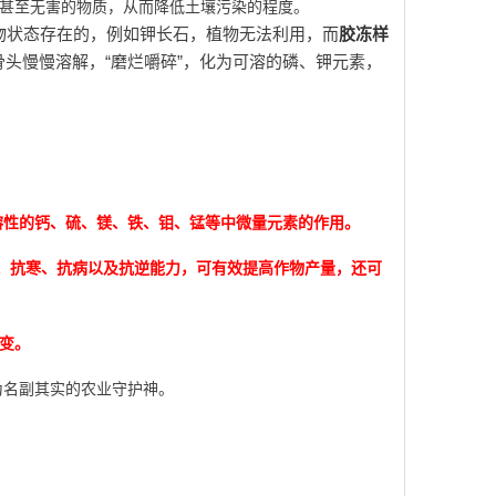
害甚至无害的物质，从而降低土壤污染的程度。
物状态存在的，例如钾长石，植物无法利用，而
胶冻样
“
”
骨头慢慢溶解，
磨烂嚼碎
，化为可溶的磷、钾元素，
溶性的钙、硫、镁、铁、钼、锰等中微量元素的作用。
、抗寒、抗病以及抗逆能力，可有效提高作物产量，还可
变。
为名副其实的农业守护神。
。