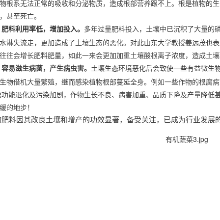
物根系无法正常的吸收和分泌物质，造成根部营养跟不上。根是植物的生
毒，甚至死亡。
多年过量肥料投入，土壤中已沉积了大量的
、肥料利用率低，增加投入。
水淋失流走，更加造成了土壤生态的恶化。对此山东大学教授姜远茂也表
民往往会增长肥料肥量，如此一来会更加加重土壤酸根离子浓度，造成
土壤生态环境恶化后会致使一些有益微生
、容易滋生病菌，产生病虫害。
微生物借机大量繁殖，继而感染植物根部蔓延全身。例如一些作物的根
壤功能退化及污染加剧，作物生长不良、病害加重、品质下降及产量降低
缓的地步！
物肥料因其改良土壤和增产的功效显著，备受关注，已成为行业发展