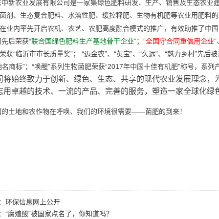
东中新农业发展有限公司是一家集绿色肥料研发、生产、销售及生态农业
菌剂、生态复合肥料、水溶性肥、缓控释肥、生物有机肥等农业用肥料的
在业内率先开启农机、农艺、农肥高度融合模式的推广，有效助推了中国
司先后荣获
“联合国绿色肥料生产基地骨干企业”
；
“全国守合同重信用企业”
荣获“临沂市市长质量奖”；
“迈金农”、“英宝”、“久远”、“魅力乡村”先
驰名商标”；“唤醒”系列生物菌肥荣获“
年中国十佳有机肥”称号，系列
2017
司将始终致力于创新、绿色、生态、共享的现代农业发展理念，
志用卓越的技术、一流的产品、完善的服务，塑造一家全球化绿
们的土地和农作物在呼唤、我们的环境很需要
菌肥的到来！
——
：
环保信息网上公开
：
“腐殖酸”被国家点名了，你知道吗？