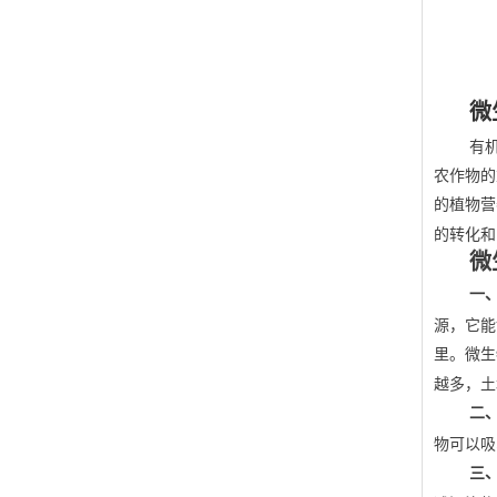
微
有
农作物的
的植物营
的转化和
微
一
源，它能
里。微生
越多，
二
物可以吸
三