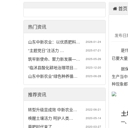
首页
热门资讯
发布日期
山东中新农业：以优质肥料…
2026-01-24
是
“主题党日”注活力 …
2025-07-21
已要大
筑牢新使命、聚力新发展—…
2025-05-26
“临沭县酸化耕地治理项目…
2023-12-20
据
山东中新农业“绿色种养循…
生产当中
2023-06-28
种现象都
推荐资讯
转型升级显成效 中新农业…
2022-06-21
土
唤醒土壤活力 呵护人类…
2020-05-14
一
菌肥时代来了
2020-03-27