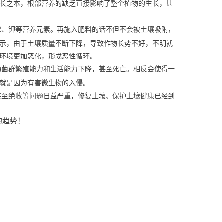
长之本，根部营养的缺乏直接影响了整个植物的生长，甚
磷、钾等营养元素。再施入肥料的话不但不会被土壤吸附，
示，由于土壤质量不断下降，导致作物长势不好，不明就
土壤环境更加恶化，形成恶性循环。
物菌群繁殖能力和生活能力下降，甚至死亡。相反会使得一
腐病就是因为有害微生物的入侵。
甚至绝收等问题日益严重，修复土壤、保护土壤健康已经到
的趋势！